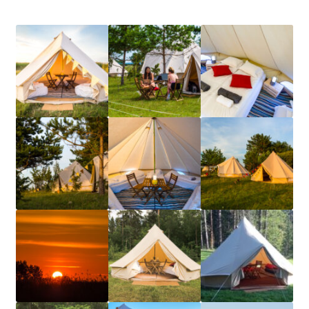
Naissaare sadama ajalugu
Navigatsiooni info
Sadama galerii
Saunad
Saun kaminaruumiga
Saunamaja
Tegevused
Dresiinisõidud
Ekskursioonid