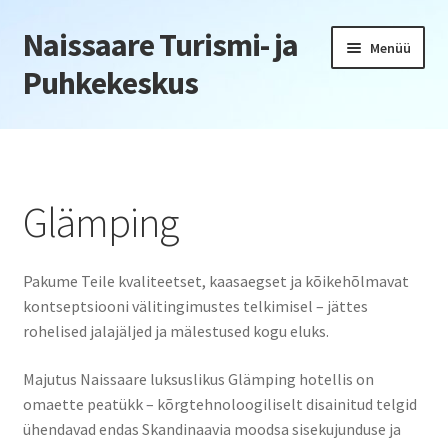
Naissaare Turismi- ja
Liigu
Liigu
Menüü
navigeerimisele
sisu
Puhkekeskus
juurde
Esileht
Firmaüritused
Glämping
Jõulupeod
Pakume Teile kvaliteetset, kaasaegset ja kõikehõlmavat
Kliendiüritus
kontseptsiooni välitingimustes telkimisel – jättes
rohelised jalajäljed ja mälestused kogu eluks.
Konverentsid
Majutus Naissaare luksuslikus Glämping hotellis on
Õppepäevad
omaette peatükk – kõrgtehnoloogiliselt disainitud telgid
ühendavad endas Skandinaavia moodsa sisekujunduse ja
Seminarid