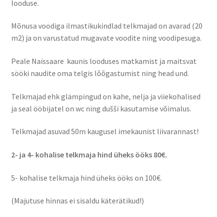
looduse.
Suvepäevad
Mõnusa voodiga ilmastikukindlad telkmajad on avarad (20
m2) ja on varustatud mugavate voodite ning voodipesuga.
Talvepäevad
Peale Naissaare kaunis looduses matkamist ja maitsvat
sööki naudite oma telgis lõõgastumist ning head und.
Ürituste korraldamine
Telkmajad ehk glämpingud on kahe, nelja ja viiekohalised
Info
ja seal ööbijatel on wc ning dušši kasutamise võimalus.
Ajaloost
Telkmajad asuvad 50m kaugusel imekaunist liivarannast!
Galerii
2- ja 4- kohalise telkmaja hind üheks ööks 80€.
5- kohalise telkmaja hind üheks ööks on 100€.
Hea teada
(Majutuse hinnas ei sisaldu käterätikud!)
TRANSPORT NAISSAARELE