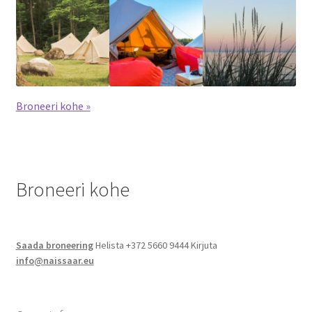
Jalgsimatk
Matkarajad
Orienteerumine
Broneeri kohe »
Rattamatk
UTV matk
Broneeri kohe
Toitlustus
Catering
Saada broneering
Helista +372 5660 9444 Kirjuta
info@naissaar.eu