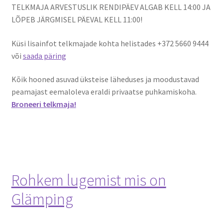
TELKMAJA ARVESTUSLIK RENDIPÄEV ALGAB KELL 14:00 JA
Kontakt
LÕPEB JÄRGMISEL PÄEVAL KELL 11:00!
Broneeri
Küsi lisainfot telkmajade kohta helistades +372 5660 9444
või
saada päring
Majutus
Kõik hooned asuvad üksteise läheduses ja moodustavad
peamajast eemaloleva eraldi privaatse puhkamiskoha.
Glämping
Broneeri telkmaja!
Vagunelamu
Metsamaja
Kämping
Rohkem lugemist mis on
Glämping
Sadam