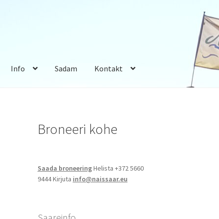
Info
Sadam
Kontakt
Broneeri kohe
Saada broneering
Helista +372 5660
9444 Kirjuta
info@naissaar.eu
Saareinfo