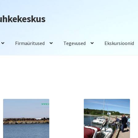
Puhkekeskus
Firmaüritused
Tegevused
Ekskursioonid
adam
Saunad
Tegevused
Toitlustus