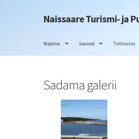
Naissaare Turismi- ja 
Liigu
Liigu
navigeerimisele
sisu
juurde
Majutus
Saunad
Toitlustus
Esileht
Firmaüritused
Info
Kontakt
Majutus
S
Sadama galerii