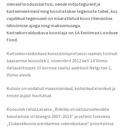
olevaid loodusväärtusi, nende mõjutegureid ja
kaitsemeetmeid ning koostatakse tegevuste tabel, kus
vajalikud tegevused on määratletud koos tõenäolise
läbiviimise ajaga ning maksumusega.
Kaitsekorralduskava koostaja on SA Eestimaa Looduse
Fond.
Kaitsekorralduskava koostamisprotsessi raames toimub
kaasamise koosolek 1. novembril 2012 kell 14 Viimsi
Vallavalitsuses (II korruse saalis) aadressil Nelgi tee 1,
Viimsi alevik.
Kohale on oodatud maaomanikud, kohalikud elanikud ja
teised asjast huvitatud.
Koosolek rahastatakse „Riikliku struktuurivahendite
kasutamise strateegia 2007-2013“ ja sellest tuleneva
„Elukeskkonna arendamise rakenduskava“ prioriteetse