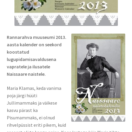
Kontakt
Broneeri
Rannarahva muuseumi 2013.
Majutus
aasta kalender on seekord
koostatud
Glämping
lugupidamisavaldusena
vapratele ja ilusatele
Vagunelamu
Naissaare naistele.
Metsamaja
Maria Klamas, keda vanima
poja järgi hüüti
Kämping
Jullimammaks ja väikese
kasvu pärast ka
Sadam
Pisumammaks, ei olnud
rihvelpüssist eriti pikem, kuid