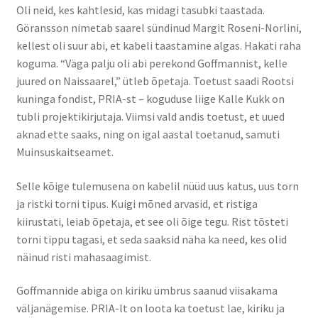
Oli neid, kes kahtlesid, kas midagi tasubki taastada.
Göransson nimetab saarel sündinud Margit Roseni-Norlini,
kellest oli suur abi, et kabeli taastamine algas. Hakati raha
koguma. “Väga palju oli abi perekond Goffmannist, kelle
juured on Naissaarel,” ütleb õpetaja. Toetust saadi Rootsi
kuninga fondist, PRIA-st – koguduse liige Kalle Kukk on
tubli projektikirjutaja. Viimsi vald andis toetust, et uued
aknad ette saaks, ning on igal aastal toetanud, samuti
Muinsuskaitseamet.
Selle kõige tulemusena on kabelil nüüd uus katus, uus torn
ja ristki torni tipus. Kuigi mõned arvasid, et ristiga
kiirustati, leiab õpetaja, et see oli õige tegu. Rist tõsteti
torni tippu tagasi, et seda saaksid näha ka need, kes olid
näinud risti mahasaagimist.
Goffmannide abiga on kiriku ümbrus saanud viisakama
väljanägemise. PRIA-lt on loota ka toetust lae, kiriku ja