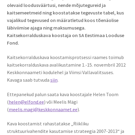
olevaid loodusväärtusi, nende mõjutegureid ja
kaitsemeetmeid ning koostatakse tegevuste tabel, kus
vajalikud tegevused on määratletud koos tõenäolise
läbiviimise ajaga ning maksumusega.
Kaitsekorralduskava koostaja on SA Eestimaa Looduse
Fond.
Kaitsekorralduskava koostamisprotsessi raames toimub
kaitsekorralduskava avalikustamine 1.-15. novembril 2012
Keskkonnaameti kodulehel ja Viimsi Vallavalitsuses.
Kavaga saab tutvuda
siin
.
Ettepanekud palun saata kava koostajale Helen Toom
(
helen@elfond.ee
) või Meelis Mägi
(
meelis.magi@keskkonnaamet.ee
).
Kava koostamist rahastatakse „Riikliku
struktuurivahendite kasutamise strateegia 2007-2013“ ja