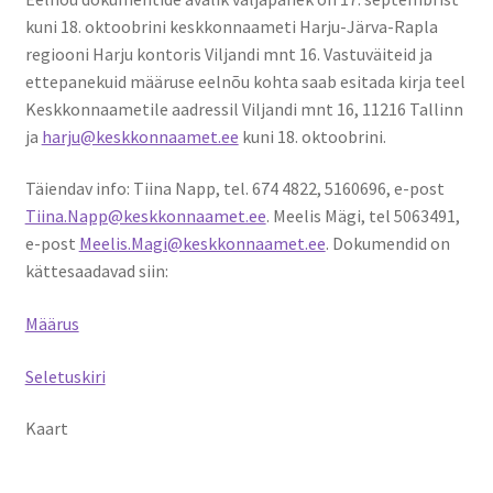
kuni 18. oktoobrini keskkonnaameti Harju-Järva-Rapla
regiooni Harju kontoris Viljandi mnt 16. Vastuväiteid ja
ettepanekuid määruse eelnõu kohta saab esitada kirja teel
Keskkonnaametile aadressil Viljandi mnt 16, 11216 Tallinn
ja
harju@keskkonnaamet.ee
kuni 18. oktoobrini.
Täiendav info: Tiina Napp, tel. 674 4822, 5160696, e-post
Tiina.Napp@keskkonnaamet.ee
. Meelis Mägi, tel 5063491,
e-post
Meelis.Magi@keskkonnaamet.ee
. Dokumendid on
kättesaadavad siin:
Määrus
Seletuskiri
Kaart