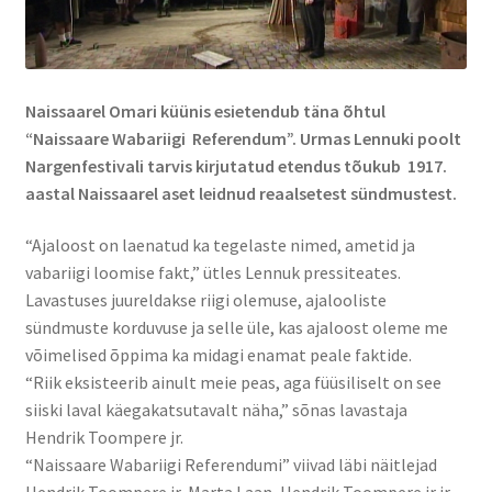
Naissaarel Omari küünis esietendub täna õhtul
“Naissaare Wabariigi Referendum”. Urmas Lennuki poolt
Nargenfestivali tarvis kirjutatud etendus tõukub 1917.
aastal Naissaarel aset leidnud reaalsetest sündmustest.
“Ajaloost on laenatud ka tegelaste nimed, ametid ja
vabariigi loomise fakt,” ütles Lennuk pressiteates.
Lavastuses juureldakse riigi olemuse, ajalooliste
sündmuste korduvuse ja selle üle, kas ajaloost oleme me
võimelised õppima ka midagi enamat peale faktide.
“Riik eksisteerib ainult meie peas, aga füüsiliselt on see
siiski laval käegakatsutavalt näha,” sõnas lavastaja
Hendrik Toompere jr.
“Naissaare Wabariigi Referendumi” viivad läbi näitlejad