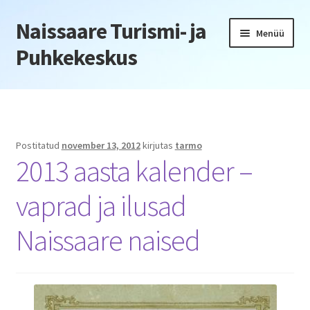
Naissaare Turismi- ja
Liigu
Liigu
Menüü
navigeerimisele
sisu
Puhkekeskus
juurde
Esileht
Firmaüritused
Postitatud
november 13, 2012
kirjutas
tarmo
2013 aasta kalender –
Jõulupeod
vaprad ja ilusad
Kliendiüritus
Naissaare naised
Konverentsid
Õppepäevad
Seminarid