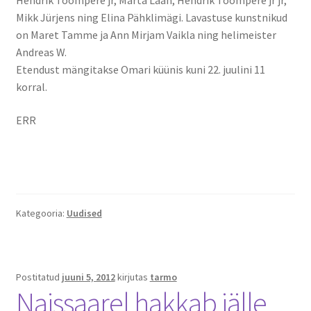
Hendrik Toompere jr, Marta Laan, Hendrik Toompere jr jr,
Mikk Jürjens ning Elina Pähklimägi. Lavastuse kunstnikud
on Maret Tamme ja Ann Mirjam Vaikla ning helimeister
Andreas W.
Etendust mängitakse Omari küünis kuni 22. juulini 11
korral.
ERR
Kategooria:
Uudised
Postitatud
juuni 5, 2012
kirjutas
tarmo
Naissaarel hakkab jälle