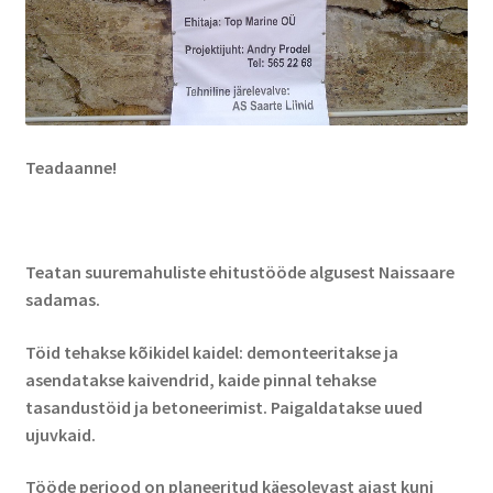
Teadaanne!
Teatan suuremahuliste ehitustööde algusest Naissaare
sadamas.
Töid tehakse kõikidel kaidel: demonteeritakse ja
asendatakse kaivendrid, kaide pinnal tehakse
tasandustöid ja betoneerimist. Paigaldatakse uued
ujuvkaid.
Tööde periood on planeeritud käesolevast ajast kuni