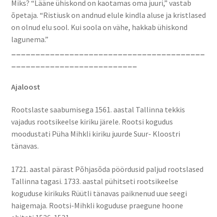
Miks? “Lääne ühiskond on kaotamas oma juuri,” vastab
õpetaja. “Ristiusk on andnud elule kindla aluse ja kristlased
on olnud elu sool. Kui soola on vähe, hakkab ühiskond
lagunema.”
________________________________________
__________________________
Ajaloost
Rootslaste saabumisega 1561. aastal Tallinna tekkis
vajadus rootsikeelse kiriku järele. Rootsi kogudus
moodustati Püha Mihkli kiriku juurde Suur- Kloostri
tänavas.
1721. aastal pärast Põhjasõda pöördusid paljud rootslased
Tallinna tagasi. 1733. aastal pühitseti rootsikeelse
koguduse kirikuks Rüütli tänavas paiknenud uue seegi
haigemaja. Rootsi-Mihkli koguduse praegune hoone