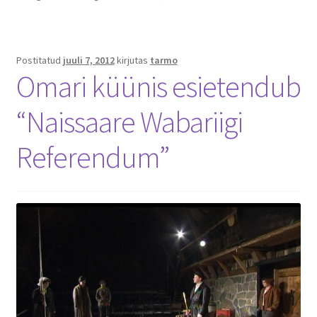
Postitatud
juuli 7, 2012
kirjutas
tarmo
Omari küünis esietendub
“Naissaare Wabariigi
Referendum”