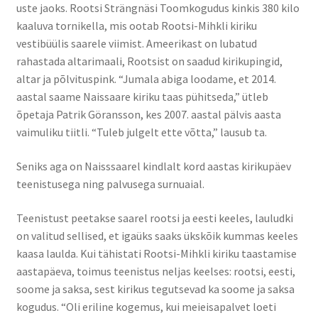
uste jaoks. Rootsi Strängnäsi Toomkogudus kinkis 380 kilo
kaaluva tornikella, mis ootab Rootsi-Mihkli kiriku
vestibüülis saarele viimist. Ameerikast on lubatud
rahastada altarimaali, Rootsist on saadud kirikupingid,
altar ja põlvituspink. “Jumala abiga loodame, et 2014.
aastal saame Naissaare kiriku taas pühitseda,” ütleb
õpetaja Patrik Göransson, kes 2007. aastal pälvis aasta
vaimuliku tiitli. “Tuleb julgelt ette võtta,” lausub ta.
Seniks aga on Naisssaarel kindlalt kord aastas kirikupäev
teenistusega ning palvusega surnuaial.
Teenistust peetakse saarel rootsi ja eesti keeles, lauludki
on valitud sellised, et igaüks saaks ükskõik kummas keeles
kaasa laulda. Kui tähistati Rootsi-Mihkli kiriku taastamise
aastapäeva, toimus teenistus neljas keelses: rootsi, eesti,
soome ja saksa, sest kirikus tegutsevad ka soome ja saksa
kogudus. “Oli eriline kogemus, kui meieisapalvet loeti