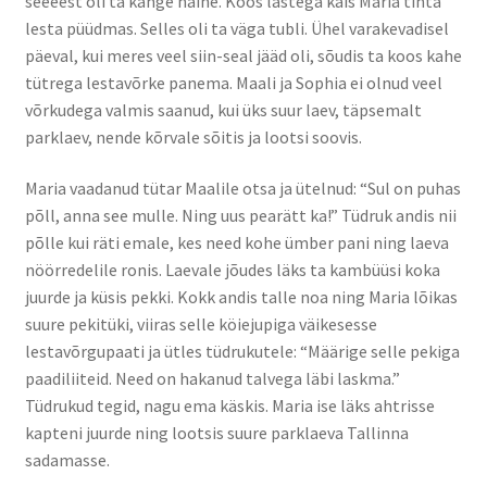
seeeest oli ta kange naine. Koos lastega käis Maria tihta
Naissaare sadama ajalugu
lesta püüdmas. Selles oli ta väga tubli. Ühel varakevadisel
päeval, kui meres veel siin-seal jääd oli, sõudis ta koos kahe
Navigatsiooni info
tütrega lestavõrke panema. Maali ja Sophia ei olnud veel
võrkudega valmis saanud, kui üks suur laev, täpsemalt
Sadama galerii
parklaev, nende kõrvale sõitis ja lootsi soovis.
Saunad
Maria vaadanud tütar Maalile otsa ja ütelnud: “Sul on puhas
põll, anna see mulle. Ning uus pearätt ka!” Tüdruk andis nii
Saun kaminaruumiga
põlle kui räti emale, kes need kohe ümber pani ning laeva
nöörredelile ronis. Laevale jõudes läks ta kambüüsi koka
Saunamaja
juurde ja küsis pekki. Kokk andis talle noa ning Maria lõikas
suure pekitüki, viiras selle köiejupiga väikesesse
Tegevused
lestavõrgupaati ja ütles tüdrukutele: “Määrige selle pekiga
paadiliiteid. Need on hakanud talvega läbi laskma.”
Tüdrukud tegid, nagu ema käskis. Maria ise läks ahtrisse
Dresiinisõidud
kapteni juurde ning lootsis suure parklaeva Tallinna
sadamasse.
Ekskursioonid