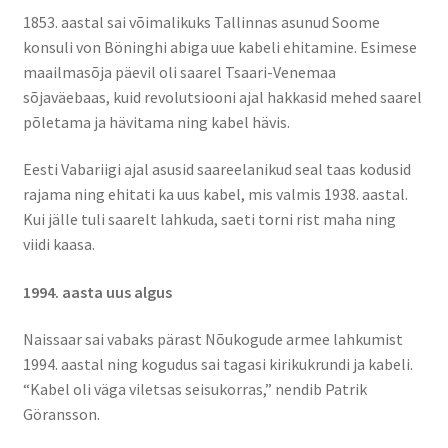
1853. aastal sai võimalikuks Tallinnas asunud Soome
konsuli von Böninghi abiga uue kabeli ehitamine. Esimese
maailmasõja päevil oli saarel Tsaari-Venemaa
sõjaväebaas, kuid revolutsiooni ajal hakkasid mehed saarel
põletama ja hävitama ning kabel hävis.
Eesti Vabariigi ajal asusid saareelanikud seal taas kodusid
rajama ning ehitati ka uus kabel, mis valmis 1938. aastal.
Kui jälle tuli saarelt lahkuda, saeti torni rist maha ning
viidi kaasa.
1994. aasta uus algus
Naissaar sai vabaks pärast Nõukogude armee lahkumist
1994. aastal ning kogudus sai tagasi kirikukrundi ja kabeli.
“Kabel oli väga viletsas seisukorras,” nendib Patrik
Göransson.