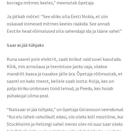
korraga mitmes keeles,” meenutab õpetaja.
Ja jätkab mõtet: “See võiks olla Eesti Nokia, et siin
oskavad inimesed mitmes keeles rääkida. See annab
Eestile head võimalused olla vahendaja ida ja lääne vahel.”
Saar ei jää tühjaks
Kuna saarel pole elektrit, saab kirikut vaid suvel kasutada.
Kõik, mis armulaua ja teenistuse jaoks vaja, viiakse
mandrilt kaasa ja tuuakse jälle ära. Õpetaja rõõmustab, et
saarel on kaks meest, kellele saab loota: Kolja, kes on
palju kiriku ümbruses tööd teinud, ja Peedu, kes hoiab
pühakojal silma peal.
“Naissaar ei jää tühjaks,” on õpetaja Göransson veendunud.
“Kui elu läheb rahulikult edasi, siis oleks küll müstiline, kui
Stockholmi ja Helsingi vahel meres olev nii suur saar oleks