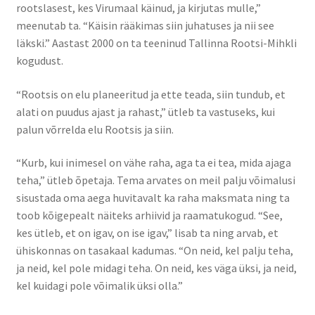
rootslasest, kes Virumaal käinud, ja kirjutas mulle,”
meenutab ta. “Käisin rääkimas siin juhatuses ja nii see
läkski.” Aastast 2000 on ta teeninud Tallinna Rootsi-Mihkli
kogudust.
“Rootsis on elu planeeritud ja ette teada, siin tundub, et
alati on puudus ajast ja rahast,” ütleb ta vastuseks, kui
palun võrrelda elu Rootsis ja siin.
“Kurb, kui inimesel on vähe raha, aga ta ei tea, mida ajaga
teha,” ütleb õpetaja. Tema arvates on meil palju võimalusi
sisustada oma aega huvitavalt ka raha maksmata ning ta
toob kõigepealt näiteks arhiivid ja raamatukogud. “See,
kes ütleb, et on igav, on ise igav,” lisab ta ning arvab, et
ühiskonnas on tasakaal kadumas. “On neid, kel palju teha,
ja neid, kel pole midagi teha. On neid, kes väga üksi, ja neid,
kel kuidagi pole võimalik üksi olla.”