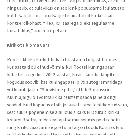
tühi.” Kirik jääb veel aastateks väljasõidukirikuks, arvab ta
ning usub, et tulevikus on see kirik populaarne laulatuste
koht. Samuti on Tõnu Kaljuste huvitatud kirikust kui
kontserdikohast. “Hea, kui saarega oleks regulaarne
laevaliiklus,” arutleb õpetaja.
Kirik otsib oma vara
Rootsi-Mihkli kirikut hakati taastama tühjast hoonest,
kus aastaid oli olnud võimla. Kui Rootsi kuningapaar
külastas kogudust 2002. aastal, küsiti, kumba kingitust
kogudus soovib, kas kuningapaari pilti autogrammidega
või küünlajalgu. “Soovisime pilti,” ütleb Göransson.
Küünlajalgu oli võimalik ka teistelt saada ja neid ongi
saadud. Kuid kogudus otsib jätkuvalt oma laialikantud vara,
sest suure põgenemise ajal jõudis kaks kirstutäit kiriku
kraami Rootsi, mida seal ajaloomuuseumis peidus hoiti
ning kiriku taastamise järel siia tagasi toodi. Kolmas kirst
tuli lahkudes maha jätta ja selle sisu on vaid osaliselt