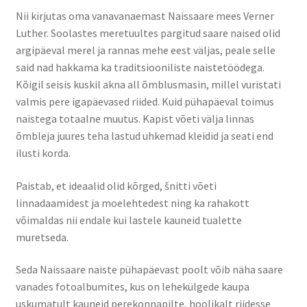
Nii kirjutas oma vanavanaemast Naissaare mees Verner
Jalgsimatk
Luther. Soolastes meretuultes pargitud saare naised olid
argipäeval merel ja rannas mehe eest väljas, peale selle
Matkarajad
said nad hakkama ka traditsiooniliste naistetöödega.
Kõigil seisis kuskil akna all õmblusmasin, millel vuristati
Orienteerumine
valmis pere igapäevased riided. Kuid pühapäeval toimus
naistega totaalne muutus. Kapist võeti välja linnas
Rattamatk
õmbleja juures teha lastud uhkemad kleidid ja seati end
ilusti korda.
UTV matk
Paistab, et ideaalid olid kõrged, šnitti võeti
linnadaamidest ja moelehtedest ning ka rahakott
Toitlustus
võimaldas nii endale kui lastele kauneid tualette
muretseda.
Catering
Seda Naissaare naiste pühapäevast poolt võib näha saare
vanades fotoalbumites, kus on lehekülgede kaupa
uskumatult kauneid perekonnapilte, hoolikalt riidesse