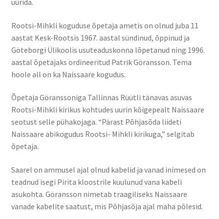
uurida.
Rootsi-Mihkli koguduse õpetaja ametis on olnud juba 11
aastat Kesk-Rootsis 1967. aastal sündinud, õppinud ja
Göteborgi Ülikoolis usuteaduskonna lõpetanud ning 1996.
aastal õpetajaks ordineeritud Patrik Göransson. Tema
hoole all on ka Naissaare kogudus.
Õpetaja Göranssoniga Tallinnas Rüütli tänavas asuvas
Rootsi-Mihkli kirikus kohtudes uurin kõigepealt Naissaare
seotust selle pühakojaga. “Pärast Põhjasõda liideti
Naissaare abikogudus Rootsi- Mihkli kirikuga,” selgitab
õpetaja.
Saarel on ammusel ajal olnud kabelid ja vanad inimesed on
teadnud isegi Pirita kloostrile kuulunud vana kabeli
asukohta. Göransson nimetab traagiliseks Naissaare
vanade kabelite saatust, mis Põhjasõja ajal maha põlesid.