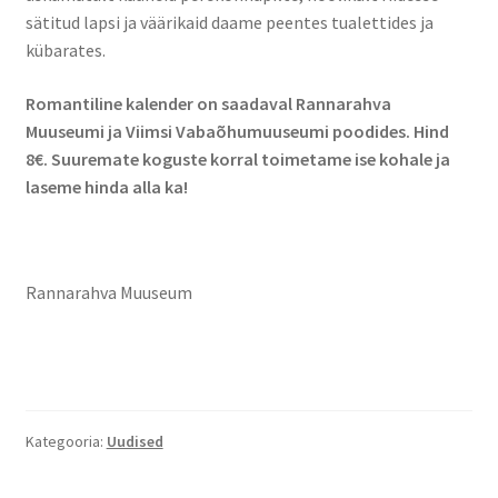
sätitud lapsi ja väärikaid daame peentes tualettides ja
kübarates.
Romantiline kalender on saadaval Rannarahva
Muuseumi ja Viimsi Vabaõhumuuseumi poodides. Hind
8€. Suuremate koguste korral toimetame ise kohale ja
laseme hinda alla ka!
Rannarahva Muuseum
Kategooria:
Uudised