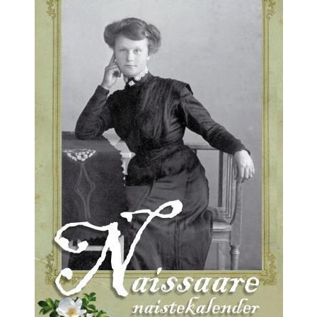
Suvepäevad
Talvepäevad
Ürituste korraldamine
Info
Ajaloost
Galerii
Hea teada
TRANSPORT NAISSAARELE