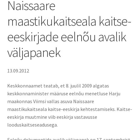
Naissaare
maastikukaitseala kaitse-
eeskirjade eelnõu avalik
väljapanek
13.09.2012
Keskkonnaamet teatab, et 8. juulil 2009 algatas
keskkonnaminister määruse eelnõu menetluse Harju
maakonnas Viimsi vallas asuva Naissaare
maastikukaitseala kaitse-eeskirja kehtestamiseks. Kaitse-
eeskirja muutmine viib eeskirja vastavusse
looduskaitseseadusega.
Eelnõu dokumentide avalik väljapanek on 17. septembrist