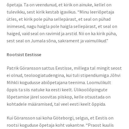
õpetaja. Ta on veendunud, et kirik on ainuke, kellel on
tulevikku, sest kirik kestab igavikus. “Minu leeriõpetaja
ütles, et kirik pole püha sellepärast, et seal on pühad
inimesed, nagu haigla pole haigla sellepärast, et seal on
haiged, vaid seal on ravimid ja arstid. Nii on ka kirik püha,
sest seal on Jumala sõna, sakrament ja vaimulikud.”
Rootsist Eestisse
Patrik Göransson sattus Eestisse, millega tal mingit seost
ei olnud, teoloogiatudengina, kui tuli stipendiumiga Jõhvi
Mihkli kogudusse abiõpetajana teenima. Loomulikult
õppis ta siis natuke ka eesti keelt. Ülikooliõpingute
lõpetamise järel soovitas piiskop, kelle otsustada on
kohtadele määramised, tal veel eesti keelt õppida.
Kui Göransson sai koha Göteborgi, selgus, et Eestis on
rootsi koguduse õpetaja koht vakantne. “Praost kuulis