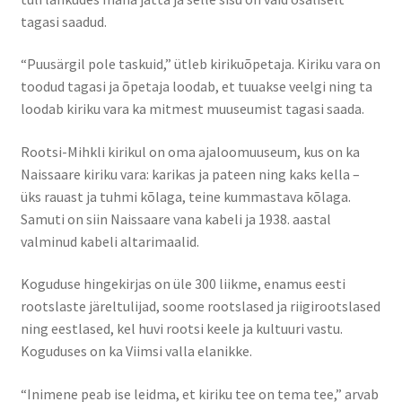
tagasi saadud.
“Puusärgil pole taskuid,” ütleb kirikuõpetaja. Kiriku vara on
toodud tagasi ja õpetaja loodab, et tuuakse veelgi ning ta
loodab kiriku vara ka mitmest muuseumist tagasi saada.
Rootsi-Mihkli kirikul on oma ajaloomuuseum, kus on ka
Naissaare kiriku vara: karikas ja pateen ning kaks kella –
üks rauast ja tuhmi kõlaga, teine kummastava kõlaga.
Samuti on siin Naissaare vana kabeli ja 1938. aastal
valminud kabeli altarimaalid.
Koguduse hingekirjas on üle 300 liikme, enamus eesti
rootslaste järeltulijad, soome rootslased ja riigirootslased
ning eestlased, kel huvi rootsi keele ja kultuuri vastu.
Koguduses on ka Viimsi valla elanikke.
“Inimene peab ise leidma, et kiriku tee on tema tee,” arvab