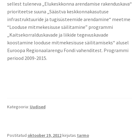
sellest tuleneva „Elukeskkonna arendamise rakenduskava“
prioriteetse suuna „Säästva keskkonnakasutuse
infrastruktuuride ja tugisüsteemide arendamine“ meetme
“Looduse mitmekesisuse säilitamine” programmi
„Kaitsekorralduskavade ja liikide tegevuskavade
koostamine looduse mitmekesisuse säilitamiseks“ alusel
Euroopa Regionaalarengu Fondi vahenditest. Programmi
periood 2009-2015.
Kategooria:
Uudised
Postitatud
oktoober 19, 2012
kirjutas
tarmo