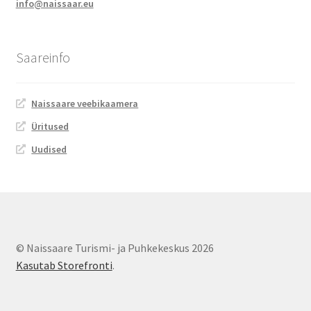
Naissaare sadama ajalugu
info@naissaar.eu
Navigatsiooni info
Saareinfo
Sadama galerii
Naissaare veebikaamera
Saunad
Üritused
Saun kaminaruumiga
Uudised
Saunamaja
Tegevused
© Naissaare Turismi- ja Puhkekeskus 2026
Dresiinisõidud
Kasutab Storefronti
.
Ekskursioonid