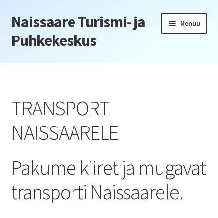
Naissaare Turismi- ja
Liigu
Liigu
Menüü
navigeerimisele
sisu
Puhkekeskus
juurde
Esileht
Firmaüritused
TRANSPORT
Jõulupeod
NAISSAARELE
Kliendiüritus
Pakume kiiret ja mugavat
Konverentsid
transporti Naissaarele.
Õppepäevad
Seminarid