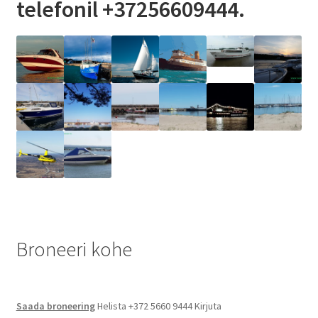
telefonil +37256609444.
Kontakt
Broneeri
Majutus
Glämping
Vagunelamu
Metsamaja
Broneeri kohe
Kämping
Sadam
Saada broneering
Helista +372 5660 9444 Kirjuta