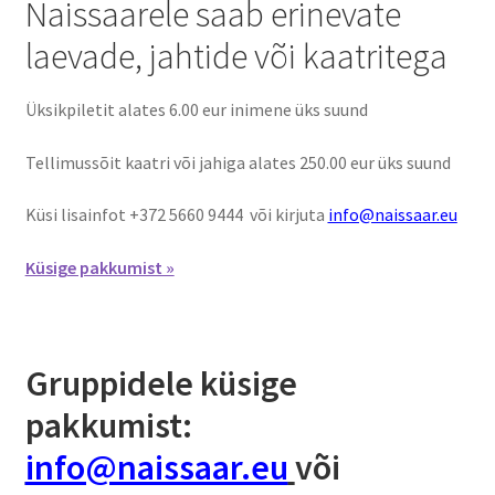
Naissaarele saab erinevate
laevade, jahtide või kaatritega
Suvepäevad
Üksikpiletit alates 6.00 eur inimene üks suund
Talvepäevad
Tellimussõit kaatri või jahiga alates 250.00 eur üks suund
Ürituste korraldamine
Küsi lisainfot +372 5660 9444 või kirjuta
info@naissaar.eu
Info
Küsige pakkumist »
Ajaloost
Galerii
Gruppidele küsige
Hea teada
pakkumist:
info@naissaar.eu
või
TRANSPORT NAISSAARELE