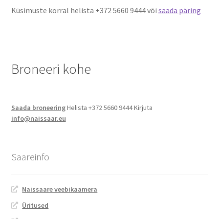
Küsimuste korral helista +372 5660 9444 või
saada päring
Kontakt
Broneeri
Broneeri kohe
Majutus
Glämping
Saada broneering
Helista +372 5660 9444 Kirjuta
Vagunelamu
info@naissaar.eu
Metsamaja
Saareinfo
Kämping
Naissaare veebikaamera
Sadam
Üritused