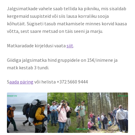
Jalgsimatkade vahele saab tellida ka pikniku, mis sisaldab
Suvepäevad
kergemaid suupisteid või siis lausa korraliku sooja
kõhutäit. Sügiseti tasub matkamisele minnes korvid kaasa
võtta, sest saare metsad on täis seeni ja marju.
Talvepäevad
Matkaradade kirjeldusi vaata
siit
.
Ürituste korraldamine
Giidiga jalgsimatka hind gruppidele on 15€/inimene ja
Info
matk kestab 3 tundi.
Ajaloost
S
aada päring
või helista +372 5660 9444
Galerii
Hea teada
TRANSPORT NAISSAARELE