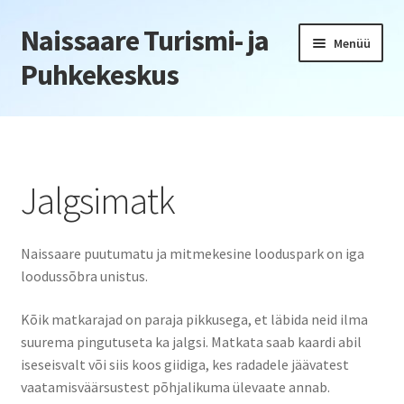
Naissaare Turismi- ja
Liigu
Liigu
Menüü
navigeerimisele
sisu
Puhkekeskus
juurde
Esileht
Firmaüritused
Jalgsimatk
Jõulupeod
Naissaare puutumatu ja mitmekesine looduspark on iga
Kliendiüritus
loodussõbra unistus.
Konverentsid
Kõik matkarajad on paraja pikkusega, et läbida neid ilma
suurema pingutuseta ka jalgsi. Matkata saab kaardi abil
Õppepäevad
iseseisvalt või siis koos giidiga, kes radadele jäävatest
vaatamisväärsustest põhjalikuma ülevaate annab.
Seminarid