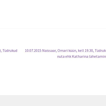
Järgmine
0, Tüdrukud
10.07.2015 Naissaar, Omari küün, kell 19.30, Tüdruk
postitus:
nuta ehk Katharina lähetami