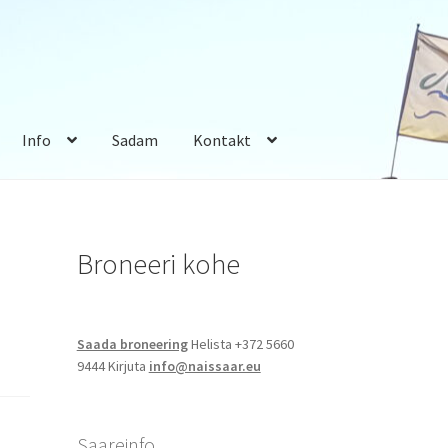
Info
Sadam
Kontakt
Broneeri kohe
Saada broneering
Helista +372 5660
9444 Kirjuta
info@naissaar.eu
Saareinfo