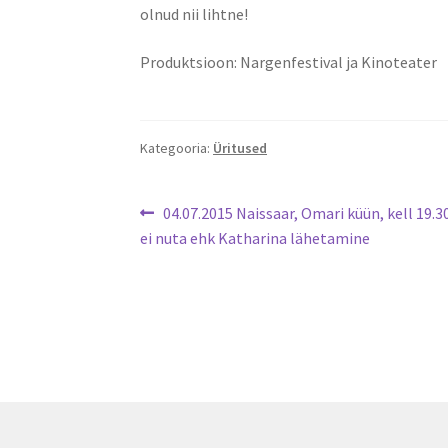
olnud nii lihtne!
Produktsioon: Nargenfestival ja Kinoteater
Kategooria:
Üritused
Navigeerimine
Eelmine
04.07.2015 Naissaar, Omari küün, kell 19.3
postitus:
ei nuta ehk Katharina lähetamine