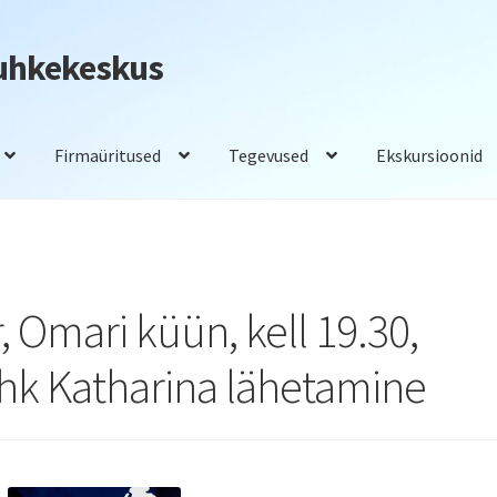
Puhkekeskus
Firmaüritused
Tegevused
Ekskursioonid
adam
Saunad
Tegevused
Toitlustus
, Omari küün, kell 19.30,
hk Katharina lähetamine