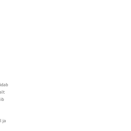
õidab
alt
ib
 ja