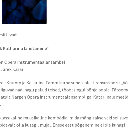
sitlevad:
k Katharina lähetamine“
gen Opera instrumentaalansambel
, Jarek Kasar
 Piret Krumm ja Katariina Tamm kurba suhetealast rahvussporti „V
 liiguvad nad, nagu paljud teised, tööotsingul põhja poole. Täpsem
matult Nargen Opera instrumentaalansambliga. Katariinale meeld
a …
klassikaline muusikaline komöödia, mida mängitakse vaid sel suvel
pidevalt olla kusagil mujal. Enese eest põgenemine ei ole kunagi