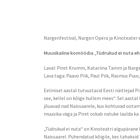
Nargenfestival, Nargen Opera ja Kinoteater e
Muusikaline komöödia „Tüdrukud ei nuta eh
Laval: Piret Krumm, Katariina Tamm ja Nar
Lava taga: Paavo Piik, Paul Piik, Rasmus Puur
Eelmisel aastal tutvustasid Eesti näitlejad
see, kellel on kõige hullem mees“. Sel aastal
jõuavad nad Naissaarele, kus kohtuvad oota
muusika väga ja Piret oskab natuke laulda k
„Tüdrukud ei nuta“ on Kinoteatri algupärane 
Naissaarel. Pühendatud kõigile, kes tahaksid 