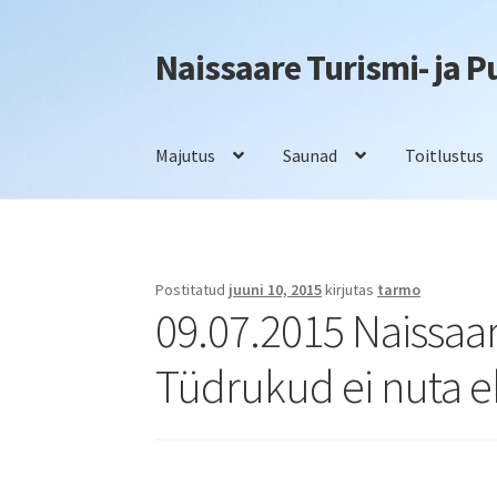
Naissaare Turismi- ja 
Liigu
Liigu
navigeerimisele
sisu
juurde
Majutus
Saunad
Toitlustus
Esileht
Firmaüritused
Info
Kontakt
Majutus
S
Postitatud
juuni 10, 2015
kirjutas
tarmo
09.07.2015 Naissaar
Tüdrukud ei nuta e