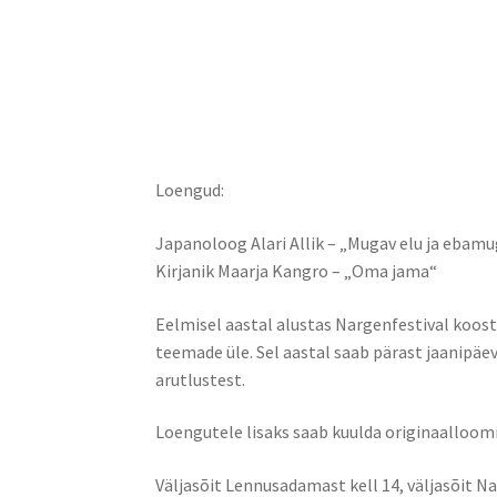
Loengud:
Japanoloog Alari Allik – „Mugav elu ja ebam
Kirjanik Maarja Kangro – „Oma jama“
Eelmisel aastal alustas Nargenfestival koost
teemade üle. Sel aastal saab pärast jaanipäe
arutlustest.
Loengutele lisaks saab kuulda originaalloom
Väljasõit Lennusadamast kell 14, väljasõit Nai