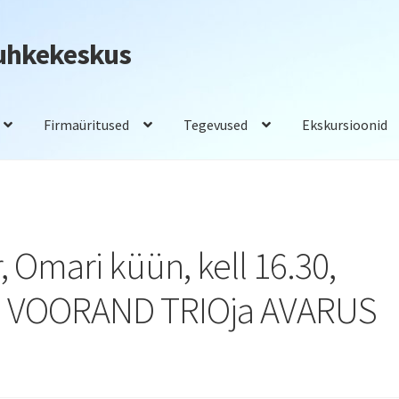
Puhkekeskus
Firmaüritused
Tegevused
Ekskursioonid
adam
Saunad
Tegevused
Toitlustus
, Omari küün, kell 16.30,
 VOORAND TRIOja AVARUS