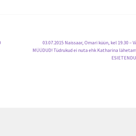
Järgmine
0
03.07.2015 Naissaar, Omari küün, kel 19.30 – 
postitus:
MÜÜDUD! Tüdrukud ei nuta ehk Katharina läheta
ESIETENDU