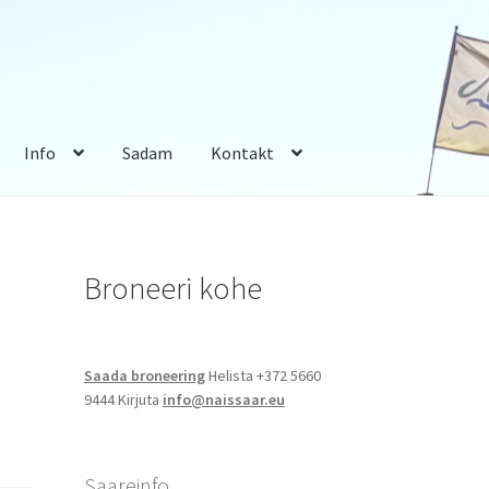
Info
Sadam
Kontakt
Broneeri kohe
Saada broneering
Helista +372 5660
9444 Kirjuta
info@naissaar.eu
Saareinfo