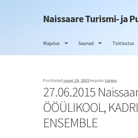
Naissaare Turismi- ja 
Liigu
Liigu
navigeerimisele
sisu
juurde
Majutus
Saunad
Toitlustus
Esileht
Firmaüritused
Info
Kontakt
Majutus
S
Postitatud
juuni 10, 2015
kirjutas
tarmo
27.06.2015 Naissaar
ÖÖÜLIKOOL, KADRI
ENSEMBLE