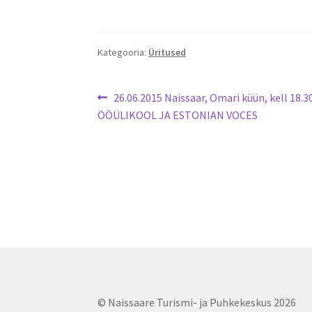
Kategooria:
Üritused
Navigeerimine
Eelmine
26.06.2015 Naissaar, Omari küün, kell 18.3
postitus:
ÖÖÜLIKOOL JA ESTONIAN VOCES
© Naissaare Turismi- ja Puhkekeskus 2026