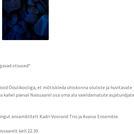
ugavad otsused“
ööd Ööülikooliga, et mõtiskleda ühiskonna oluliste ja huvitavate
va kahel päeval Naissaarel osa oma ala vaieldamatute asjatundjat
ingut ansamblitelt Kadri Voorand Trio ja Avarus Ensemble.
ssaarelt kell 22.30.