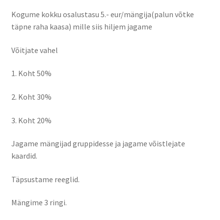
Kontakt
Kogume kokku osalustasu 5.- eur/mängija(palun võtke
täpne raha kaasa) mille siis hiljem jagame
Broneeri
Võitjate vahel
Majutus
1. Koht 50%
Glämping
2. Koht 30%
Vagunelamu
3. Koht 20%
Metsamaja
Jagame mängijad gruppidesse ja jagame võistlejate
kaardid.
Kämping
Täpsustame reeglid.
Sadam
Mängime 3 ringi.