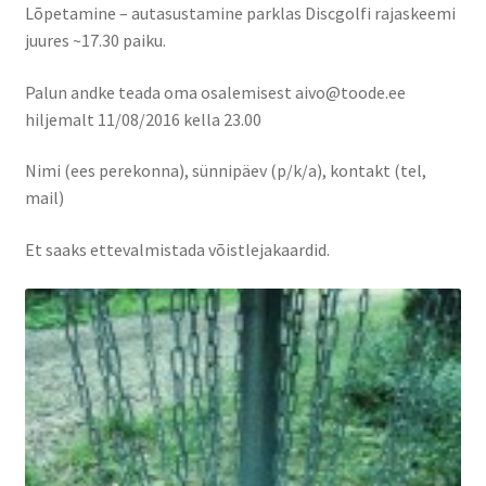
Naissaare sadama ajalugu
Lõpetamine – autasustamine parklas Discgolfi rajaskeemi
juures ~17.30 paiku.
Navigatsiooni info
Palun andke teada oma osalemisest aivo@toode.ee
Sadama galerii
hiljemalt 11/08/2016 kella 23.00
Nimi (ees perekonna), sünnipäev (p/k/a), kontakt (tel,
Saunad
mail)
Saun kaminaruumiga
Et saaks ettevalmistada võistlejakaardid.
Saunamaja
Tegevused
Dresiinisõidud
Ekskursioonid