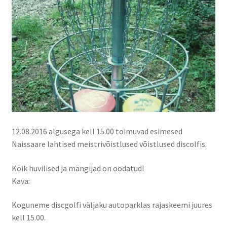
Suvepäevad
Talvepäevad
Ürituste korraldamine
Info
12.08.2016 algusega kell 15.00 toimuvad esimesed
Ajaloost
Naissaare lahtised meistrivõistlused võistlused discolfis.
Galerii
Kõik huvilised ja mängijad on oodatud!
Kava:
Hea teada
Koguneme discgolfi väljaku autoparklas rajaskeemi juures
TRANSPORT NAISSAARELE
kell 15.00.