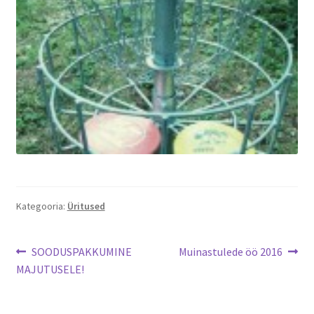
Jalgsimatk
Matkarajad
Orienteerumine
Rattamatk
UTV matk
Kategooria:
Üritused
Toitlustus
Catering
Navigeerimine
Eelmine
Järgmine
SOODUSPAKKUMINE
Muinastulede öö 2016
postitus:
postitus:
MAJUTUSELE!