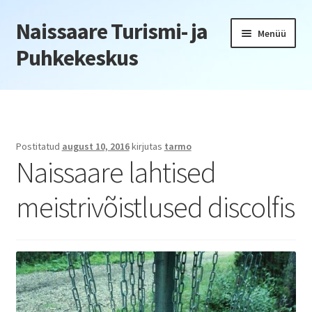
Naissaare Turismi- ja
Liigu
Liigu
Menüü
navigeerimisele
sisu
Puhkekeskus
juurde
Esileht
Firmaüritused
Postitatud
august 10, 2016
kirjutas
tarmo
Naissaare lahtised
Jõulupeod
meistrivõistlused discolfis
Kliendiüritus
Konverentsid
Õppepäevad
Seminarid