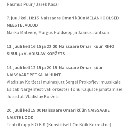
Rasmus Puur / Jarek Kasar
7. juuli kell 18:15 Naissaare Omari küün MELANHOOLSED
MEESTELAULUD
Marko Matvere, Margus Põldsepp ja Jaanus Jantson
13. juuli kell 16:15 ja 22.00 Naissaare Omari küün RIHO
SIBUL ja VLADISLAV KORŽETS
14. juuli kell 12.15 ja 20.15 Naissaare Omari küün
NAISSAARE PETKA JA HUNT
Vladislav Koržetsi muinasjutt Sergei Prokofjevi muusikale.
Esitab Nargenfestivali orkester Tõnu Kaljuste juhatamisel.
Jutustab Vladislav Koržets
20. juuli kell 15.00 Naissaare Omari küün NAISSAARE
NAISTE LOOD
Teatritrupp K.O.K.K (Kunstiliselt On Kõik Korrektne).