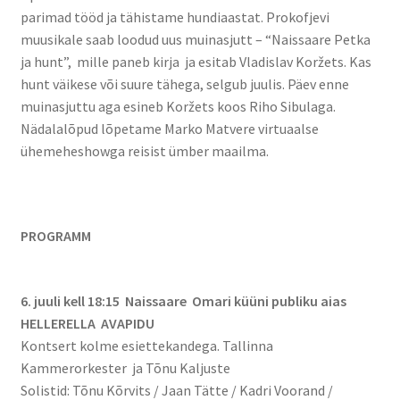
parimad tööd ja tähistame hundiaastat. Prokofjevi
Jalgsimatk
muusikale saab loodud uus muinasjutt – “Naissaare Petka
ja hunt”, mille paneb kirja ja esitab Vladislav Koržets. Kas
Matkarajad
hunt väikese või suure tähega, selgub juulis. Päev enne
muinasjuttu aga esineb Koržets koos Riho Sibulaga.
Orienteerumine
Nädalalõpud lõpetame Marko Matvere virtuaalse
ühemeheshowga reisist ümber maailma.
Rattamatk
UTV matk
PROGRAMM
Toitlustus
6. juuli kell 18:15 Naissaare Omari küüni publiku aias
Catering
HELLERELLA AVAPIDU
Kontsert kolme esiettekandega. Tallinna
Kammerorkester ja Tõnu Kaljuste
Solistid: Tõnu Kõrvits / Jaan Tätte / Kadri Voorand /