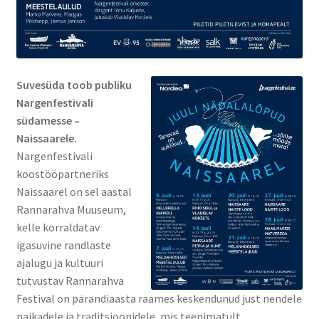
Kontakt
Broneeri
Suvesüda toob publiku
Majutus
Nargenfestivali
südamesse –
Glämping
Naissaarele.
Nargenfestivali
Vagunelamu
koostööpartneriks
Naissaarel on sel aastal
Metsamaja
Rannarahva Muuseum,
kelle korraldatav
igasuvine randlaste
Kämping
ajalugu ja kultuuri
tutvustav Rannarahva
Sadam
Festival on pärandiaasta raames keskendunud just nendele
paikadele ja traditsioonidele, mis teenimatult