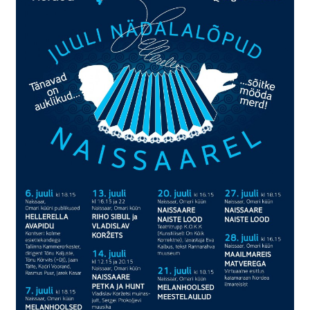
Suvepäevad
Talvepäevad
Ürituste korraldamine
Info
Ajaloost
Galerii
Hea teada
TRANSPORT NAISSAARELE