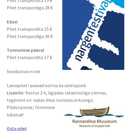
Pilet transpordita 13 €
Pilet transpordiga 28 €
Edasi
Pilet transpordita 15 €
Pilet transpordiga 30 €
Toimumise päeval
Pilet transpordita 17 €
Soodustusi ei ole
Laevapileti peavad ostma ka sülelapsed.
Lisainfo:
Kestus 2 h, ligipääs ratastooliga olemas,
tegemist on vabas õhus toimuva üritusega.
Pildistamine/ filmimine
lubatud!
Osta pilet