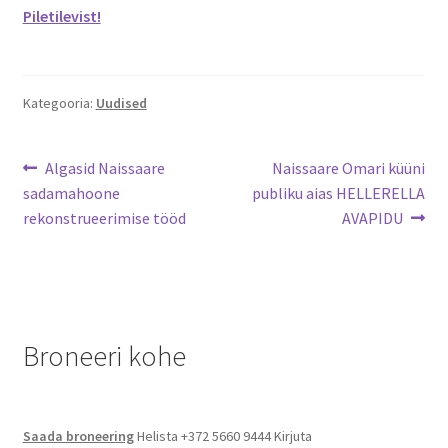
Piletilevist!
Kategooria:
Uudised
Navigeerimine
Eelmine
Järgmine
Algasid Naissaare
Naissaare Omari küüni
postitus:
postitus:
sadamahoone
publiku aias HELLERELLA
rekonstrueerimise tööd
AVAPIDU
Broneeri kohe
Saada broneering
Helista +372 5660 9444 Kirjuta