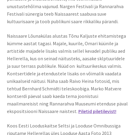
Naissaare sadama ajalugu
unustustehõlma vajunud. Nargen Festivali ja Rannarahva
Festivali sünergia teeb Naissaarest saabuva suve
Navigatsiooni info
kultuurisaare ja toob publikuni saare rikkaliku pärandi.
Sadama galerii
Naissaare Lõunakülas alustas Tõnu Kaljuste ehitamistega
kümme aastat tagasi. Majale, kuurile, Omari küünile ja
Saunad
artistide majadele lisaks valmis sellel kevadel publiku aed
Hellerella, kus on seinad näitusteks, aasake sklptuuridele
Saun kaminaruumiga
ja suur terrass publikule. Nüüd on kultuurikeskus valmis.
Kontsertidele ja etendustele lisaks on võimalik vaadata
Saunamaja
unikaalseid näitusi. Näha saab Raivo Heina fotosid, mis
tehtud Bernhard Schmidti teleskoobiga. Marko Matvere
kontserdi päeval saab kaeda tema joonistusi
Tegevused
maailmareisist ning Rannarahva Muuseumi etenduse päval
ekspositsiooni Naissaare naistest.
Piletid piletilevist!
Dresiinisõidud
Koos Eesti Looduskaitse Seltsi ja Looduse Omnibussiga
Ekskursioonid
riputame Hellerellas üles Looduse Aasta Foto 2013