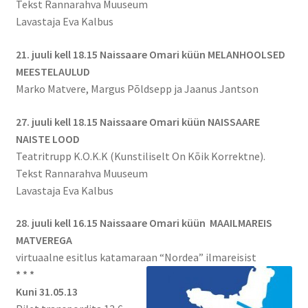
Tekst Rannarahva Muuseum
Lavastaja Eva Kalbus
21. juuli kell 18.15 Naissaare Omari küün MELANHOOLSED
MEESTELAULUD
Marko Matvere, Margus Põldsepp ja Jaanus Jantson
27. juuli kell 18.15 Naissaare Omari küün NAISSAARE
NAISTE LOOD
Teatritrupp K.O.K.K (Kunstiliselt On Kõik Korrektne).
Tekst Rannarahva Muuseum
Lavastaja Eva Kalbus
28. juuli kell 16.15 Naissaare Omari küün MAAILMAREIS
MATVEREGA
virtuaalne esitlus katamaraan “Nordea” ilmareisist
* * *
Kuni 31.05.13